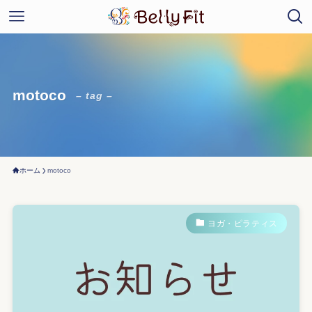
motoco
– tag –
ホーム
motoco
ヨガ・ピラティス